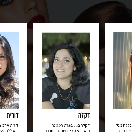
דקלה
דורית
מכללה בעל
דקלה בנין, בוגרת המכינה
דורית איזביצ
ייחודיות
האקדמית, כיום עובדת בחברת
במכללה לעיצ