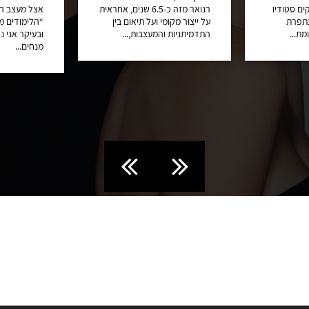
ים סטודיו
רנואר מזה כ-6.5 שנים, אחראית
אצל מעצב האו
נתפרת
על ייצור מקומי ועל תיאום בין
“הלימודים מ
מת...
התדמיתניות והמעצבות,...
ובעיקר אני נ
מנחים...