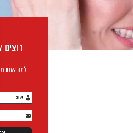
רוצים ל
למה אתם מח