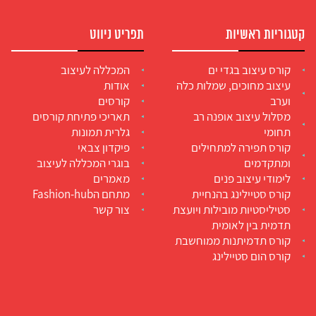
קטגוריות ראשיות
תפריט ניווט
קורס עיצוב בגדי ים
המכללה לעיצוב
עיצוב מחוכים, שמלות כלה
אודות
וערב
קורסים
מסלול עיצוב אופנה רב
תאריכי פתיחת קורסים
תחומי
גלרית תמונות
קורס תפירה למתחילים
פיקדון צבאי
ומתקדמים
בוגרי המכללה לעיצוב
לימודי עיצוב פנים
מאמרים
קורס סטיילינג בהנחיית
מתחם הFashion-hub
סטיליסטיות מובילות ויועצת
צור קשר
תדמית בין לאומית
קורס תדמיתנות ממוחשבת
קורס הום סטיילינג