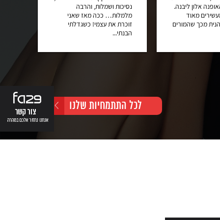
פנה אלון ליבנה.
נסיכות ושמלות, והרבה
עשירים מאוד
מלמלות… ככה מאז שאני
מנהל א
הנית מכך שהמורים
זוכרת את עצמי! כשגדלתי
בכל ב
הבנתי...
המסחר
לכל התתמחיות שלנו