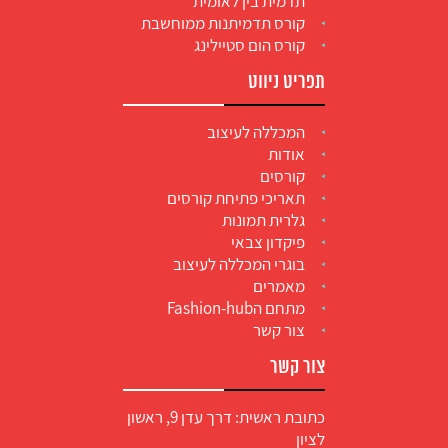
תדמית בין לאומית
קורס תדמיתנות ממוחשבת
קורס הום סטיילינג
תפריט ניווט
המכללה לעיצוב
אודות
קורסים
תאריכי פתיחת קורסים
גלרית תמונות
פיקדון צבאי
בוגרי המכללה לעיצוב
מאמרים
מתחם הFashion-hub
צור קשר
צור קשר
כתובת ראשית: דרך עדן 9, ראשון
לציון