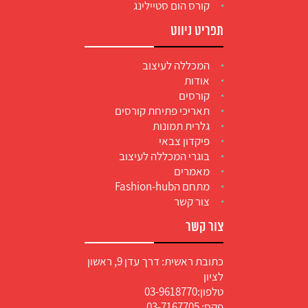
קורס הום סטיילינג
תפריט ניווט
המכללה לעיצוב
אודות
קורסים
תאריכי פתיחת קורסים
גלרית תמונות
פיקדון צבאי
בוגרי המכללה לעיצוב
מאמרים
מתחם הFashion-hub
צור קשר
צור קשר
כתובת ראשית: דרך עדן 9, ראשון
לציון
טלפון:
03-9618770
פקס: 03-7167705