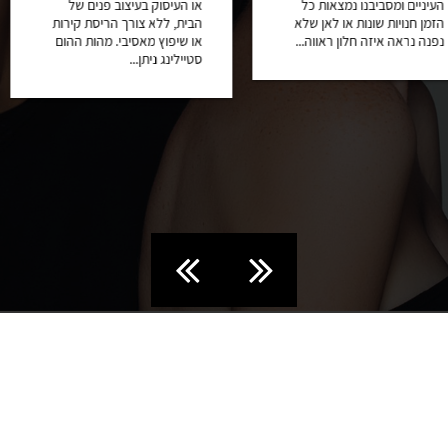
נמצאות כל
או העיסוק בעיצוב פנים של
פשוט נשלב 
או לאן שלא
הבית, ללא צורך הריסת קירות
להעניק לו 
ן ראווה...
או שיפוץ מאסיבי. מהות ההום
ואפילו מרענ
סטיילינג ניתן...