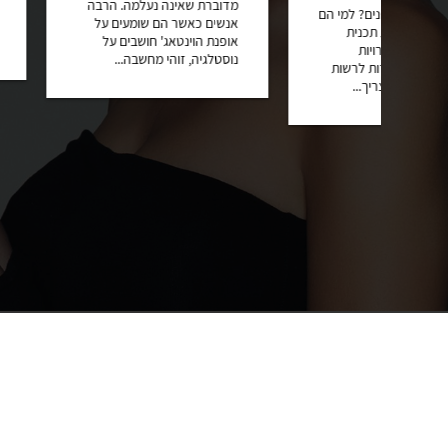
מדוברת שאינה נעלמה. הרבה
העיניים ומסביבנו 
מי הם
אנשים כאשר הם שומעים על
הזמן חנויות שונות 
אופנת הוינטאג' חושבים על
נפנה נראה איזה חלו
נוסטלגיה, זוהי מחשבה...
שות