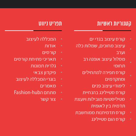
קטגוריות ראשיות
תפריט ניווט
קורס עיצוב בגדי ים
המכללה לעיצוב
עיצוב מחוכים, שמלות כלה
אודות
וערב
קורסים
מסלול עיצוב אופנה רב
תאריכי פתיחת קורסים
תחומי
גלרית תמונות
קורס תפירה למתחילים
פיקדון צבאי
ומתקדמים
בוגרי המכללה לעיצוב
לימודי עיצוב פנים
מאמרים
קורס סטיילינג בהנחיית
מתחם הFashion-hub
סטיליסטיות מובילות ויועצת
צור קשר
תדמית בין לאומית
קורס תדמיתנות ממוחשבת
קורס הום סטיילינג