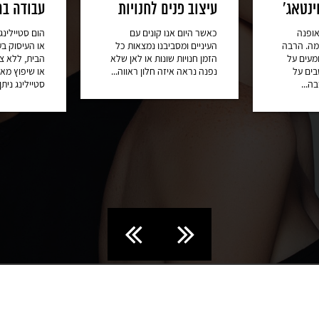
נטאג'
עיצוב פנים לחנויות
עבודה בהו
ופנה
כאשר היום אנו קונים עם
הום סטיילינג
ה. הרבה
העיניים ומסביבנו נמצאות כל
או העיסוק בעי
עים על
הזמן חנויות שונות או לאן שלא
הבית, ללא צו
ים על
נפנה נראה איזה חלון ראווה...
או שיפוץ מאס
...
סטיילינג ניתן..