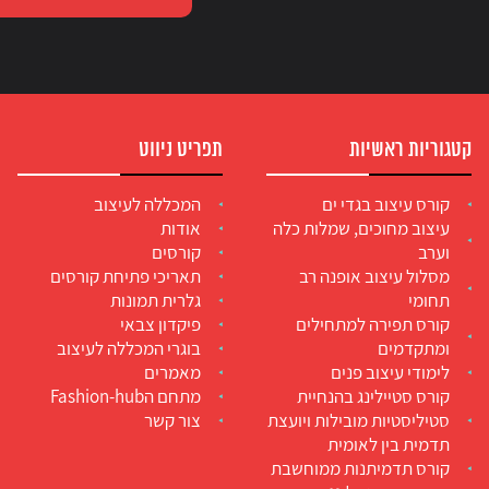
קטגוריות ראשיות
תפריט ניווט
קורס עיצוב בגדי ים
המכללה לעיצוב
עיצוב מחוכים, שמלות כלה
אודות
וערב
קורסים
מסלול עיצוב אופנה רב
תאריכי פתיחת קורסים
תחומי
גלרית תמונות
קורס תפירה למתחילים
פיקדון צבאי
ומתקדמים
בוגרי המכללה לעיצוב
לימודי עיצוב פנים
מאמרים
קורס סטיילינג בהנחיית
מתחם הFashion-hub
סטיליסטיות מובילות ויועצת
צור קשר
תדמית בין לאומית
קורס תדמיתנות ממוחשבת