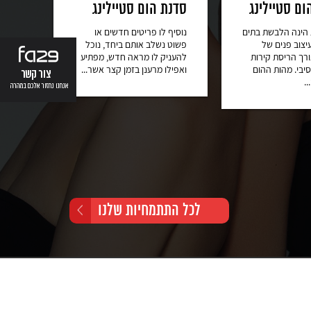
ם סטיילינג
סדנת הום סטיילינג
עיצו
 הינה הלבשת בתים
נוסיף לו פריטים חדשים או
אחד ה
צוב פנים של
פשוט נשלב אותם ביחד, נוכל
בחירת 
רך הריסת קירות
להעניק לו מראה חדש, מפתיע
השמלה
יבי. מהות ההום
ואפילו מרענן בזמן קצר אשר...
סגנונו
.
סגנון...
לכל התתמחיות שלנו