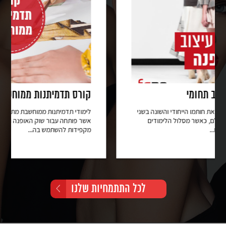
קורס תדמיתנות ממוחשבת
שני
לימודי תדמיתנות ממוחשבת מתבצעים ע”י תוכנת ה- OptiTex
אשר פותחה עבור שוק האופנה וחברות רבות מתחום האופנה
מקפידות להשתמש בה...
לכל התתמחיות שלנו