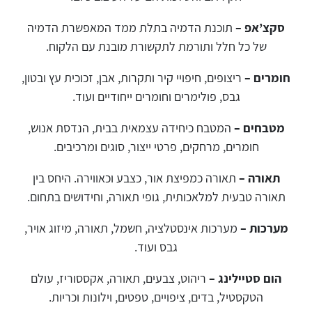
סקצ’אפ –
תוכנת הדמיה בתלת ממד המאפשרת הדמיה
של כל חלל ותורמת לתקשורת מובנת עם הלקוח.
חומרים –
ריצופים, חיפויי קיר ותקרות, אבן, זכוכית עץ ובטון,
גבס, פולימרים וחומרים ייחודיים ועוד.
מטבחים –
המטבח כיחידה עצמאית בבית, הנדסת אנוש,
חומרים, מרחקים, פרטי ייצור, סוגים ומרכיבים.
תאורה –
תאורה כמפיצת אור, כצבע וכאווירה. היחס בין
תאורה טבעית למלאכותית, גופי תאורה, וחידושים בתחום.
מערכות –
מערכות אינסטלציה, חשמל, תאורה, מיזוג אויר,
גבס ועוד.
הום סטיילינג –
ריהוט, צבעים, תאורה, אקססוריז, עולם
הטקסטיל, בדים, ציפויים, טפטים, וילונות וכריות.